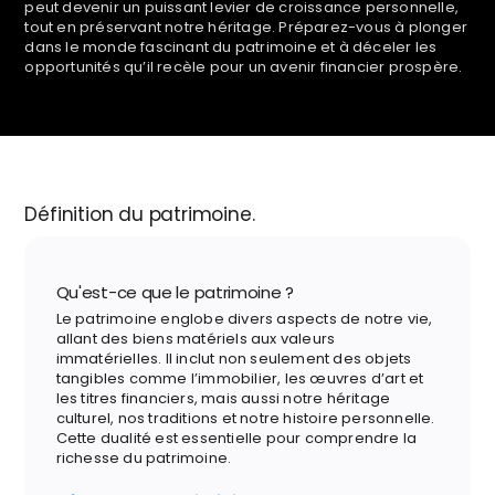
peut devenir un puissant levier de croissance personnelle,
tout en préservant notre héritage. Préparez-vous à plonger
dans le monde fascinant du patrimoine et à déceler les
opportunités qu’il recèle pour un avenir financier prospère.
Définition du patrimoine.
Qu'est-ce que le patrimoine ?
Le patrimoine englobe divers aspects de notre vie,
allant des biens matériels aux valeurs
immatérielles. Il inclut non seulement des objets
tangibles comme l’immobilier, les œuvres d’art et
les titres financiers, mais aussi notre héritage
culturel, nos traditions et notre histoire personnelle.
Cette dualité est essentielle pour comprendre la
richesse du patrimoine.