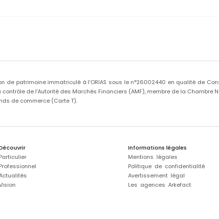
on de patrimoine immatriculé à l’ORIAS sous le n°26002440 en qualité de Conse
ontrôle de l’Autorité des Marchés Financiers (AMF), membre de la Chambre Nat
onds de commerce (Carte T).
Découvrir
Informations légales
Particulier
Mentions légales
Professionnel
Politique de confidentialité
Actualités
Avertissement légal
Vision
Les agences Arkefact