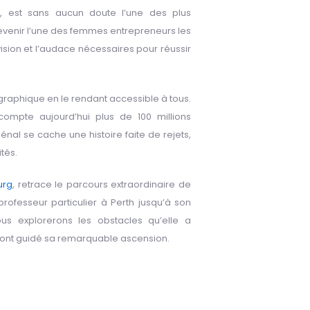
a, est sans aucun doute l’une des plus
evenir l’une des femmes entrepreneurs les
ision et l’audace nécessaires pour réussir
graphique en le rendant accessible à tous.
ompte aujourd’hui plus de 100 millions
nal se cache une histoire faite de rejets,
tés.
urg
, retrace le parcours extraordinaire de
ofesseur particulier à Perth jusqu’à son
Nous explorerons les obstacles qu’elle a
ui ont guidé sa remarquable ascension.