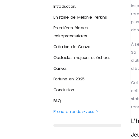
ins
Introduction.
rem
L'histoire de Mélanie Perkins.
plu
Premières étapes
dan
entrepreneuriales.
À s
Création de Canva.
Sa 
Obstacles majeurs et échecs.
d’u
Canva.
d’é
Fortune en 2025.
Cet
Conclusion.
cet
sta
FAQ.
renc
Prendre rendez-vous >
L'
Jeu