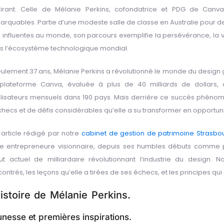
pirant. Celle de Mélanie Perkins, cofondatrice et PDG de Canv
arquables. Partie d’une modeste salle de classe en Australie pour d
s influentes au monde, son parcours exemplifie la persévérance, la v
s l’écosystème technologique mondial.
eulement 37 ans, Mélanie Perkins a révolutionné le monde du design 
plateforme Canva, évaluée à plus de 40 milliards de dollars, c
tilisateurs mensuels dans 190 pays. Mais derrière ce succès phénomé
checs et de défis considérables qu’elle a su transformer en opportuni
 article rédigé par notre
cabinet de gestion de patrimoine Strasbo
te entrepreneure visionnaire, depuis ses humbles débuts comme pr
tut actuel de milliardaire révolutionnant l’industrie du design. 
ontrés, les leçons qu’elle a tirées de ses échecs, et les principes q
histoire de Mélanie Perkins.
nesse et premières inspirations.