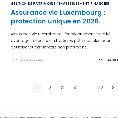
GESTION DE PATRIMOINE
/
INVESTISSEMENT FINANCIER
Assurance vie Luxembourg :
protection unique en 2026.
Assurance vie Luxembourg : fonctionnement, fiscalité,
avantages, sécurité et stratégies patrimoniales pour
optimiser et transmettre son patrimoine.
0 COMMENTAIRE
30 JUIN 20
1
2
3
4
…
22
on de patrimoine immatriculé à l’ORIAS sous le n°26002440 en qualité de Conse