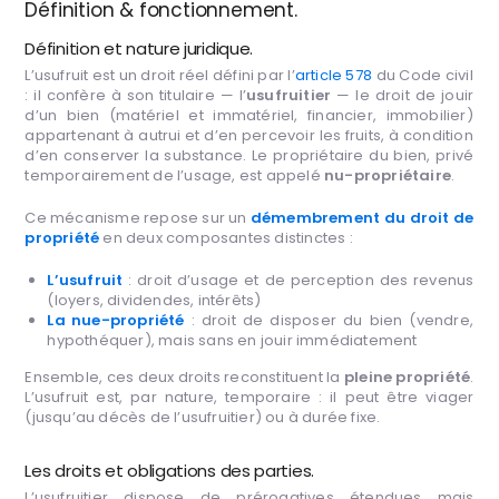
Définition & fonctionnement.
Définition et nature juridique.
L’usufruit est un droit réel défini par l’
article 578
du Code civil
: il confère à son titulaire — l’
usufruitier
— le droit de jouir
d’un bien (matériel et immatériel, financier, immobilier)
appartenant à autrui et d’en percevoir les fruits, à condition
d’en conserver la substance. Le propriétaire du bien, privé
temporairement de l’usage, est appelé
nu-propriétaire
.
Ce mécanisme repose sur un
démembrement du droit de
propriété
en deux composantes distinctes :
L’usufruit
: droit d’usage et de perception des revenus
(loyers, dividendes, intérêts)
La nue-propriété
: droit de disposer du bien (vendre,
hypothéquer), mais sans en jouir immédiatement
Ensemble, ces deux droits reconstituent la
pleine propriété
.
L’usufruit est, par nature, temporaire : il peut être viager
(jusqu’au décès de l’usufruitier) ou à durée fixe.
Les droits et obligations des parties.
L’usufruitier dispose de prérogatives étendues mais