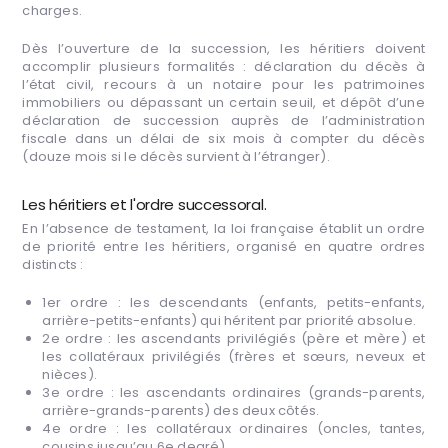
charges.
Dès l’ouverture de la succession, les héritiers doivent
accomplir plusieurs formalités : déclaration du décès à
l’état civil, recours à un notaire pour les patrimoines
immobiliers ou dépassant un certain seuil, et dépôt d’une
déclaration de succession auprès de l’administration
fiscale dans un délai de six mois à compter du décès
(douze mois si le décès survient à l’étranger).
Les héritiers et l'ordre successoral.
En l’absence de testament, la loi française établit un ordre
de priorité entre les héritiers, organisé en quatre ordres
distincts :
1er ordre : les descendants (enfants, petits-enfants,
arrière-petits-enfants) qui héritent par priorité absolue.
2e ordre : les ascendants privilégiés (père et mère) et
les collatéraux privilégiés (frères et sœurs, neveux et
nièces).
3e ordre : les ascendants ordinaires (grands-parents,
arrière-grands-parents) des deux côtés.
4e ordre : les collatéraux ordinaires (oncles, tantes,
cousins jusqu’au 6e degré).